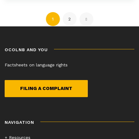
Posts
pagination
1
2
OCOLNB AND YOU
Factsheets on language rights
FILING A COMPLAINT
NAVIGATION
+ Resources